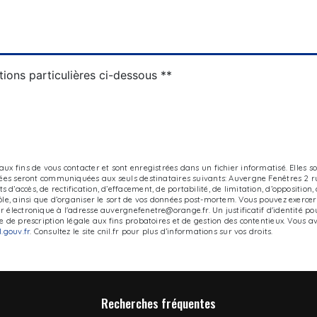
tions particulières ci-dessous **
x fins de vous contacter et sont enregistrées dans un fichier informatisé. Elles s
tées seront communiquées aux seuls destinataires suivants: Auvergne Fenêtres 2 rue
’accès, de rectification, d’effacement, de portabilité, de limitation, d’opposition
e, ainsi que d’organiser le sort de vos données post-mortem. Vous pouvez exercer ce
 électronique à l'adresse auvergnefenetre@orange.fr. Un justificatif d'identité 
de prescription légale aux fins probatoires et de gestion des contentieux. Vous avez
el.gouv.fr
. Consultez le site cnil.fr pour plus d’informations sur vos droits.
Recherches fréquentes