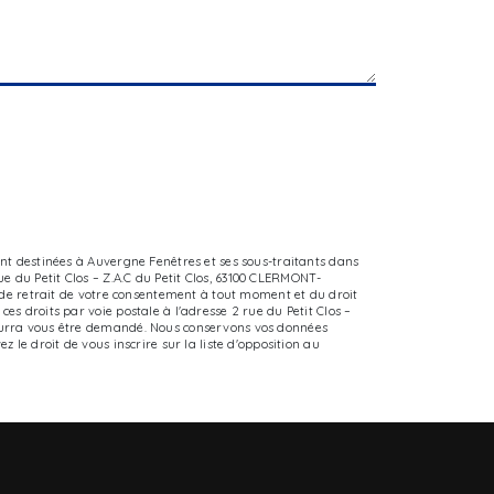
ont destinées à Auvergne Fenêtres et ses sous-traitants dans
 du Petit Clos – Z.A.C du Petit Clos, 63100 CLERMONT-
, de retrait de votre consentement à tout moment et du droit
s droits par voie postale à l'adresse 2 rue du Petit Clos –
pourra vous être demandé. Nous conservons vos données
 le droit de vous inscrire sur la liste d'opposition au