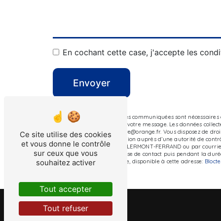
En cochant cette case, j'accepte les condi
Envoyer
** Les données personnelles communiquées sont nécessaires au
le seul but de répondre à votre message. Les données collec
FERRAND auvergnefenetre@orange.fr. Vous disposez de droits d
Ce site utilise des cookies
d’introduire une réclamation auprès d’une autorité de contrôl
et vous donne le contrôle
Z.A.C du Petit Clos, 63100 CLERMONT-FERRAND ou par courrier
sur ceux que vous
pendant la période de prise de contact puis pendant la durée 
souhaitez activer
démarchage téléphonique, disponible à cette adresse:
Bloct
Tout accepter
Tout refuser