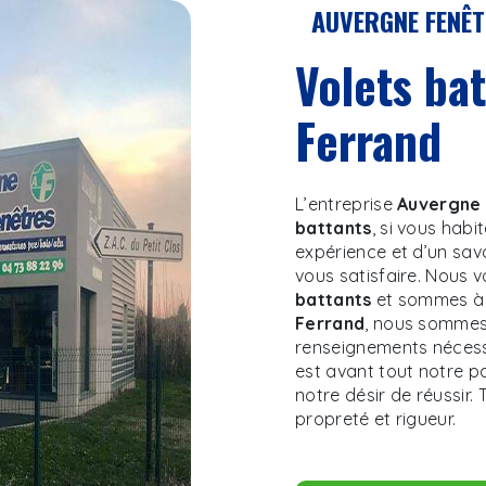
AUVERGNE FENÊ
volets battants à Clermont-
Ferrand
L’entreprise
Auvergne 
battants
, si vous habi
expérience et d’un sav
vous satisfaire. Nous
battants
et sommes à l
Ferrand
, nous sommes 
renseignements nécess
est avant tout notre p
notre désir de réussir. 
propreté et rigueur.