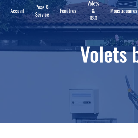
Volets
Panneau de gestion des cookies
Pose &
Accueil
Fenêtres
&
Moustiquaires
Service
BSO
volets