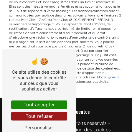
de vous contacter et sont enregistrées dans un fichier informatisé.
Elles sont destinées à Auvergne Fenêtres et ses sous-traitants dans le
seul but de répondre à votre message. Les données collectées seront
communiquées aux seuls destinataires suivants: Auvergne Fenêtres 2
rue du Petit Clos – Z.A.C du Petit Clos, 63100 CLERMONT-FERRAND
auvergnefenetre@orange.fr. Vous disposez de droits d’accès, de
rectification, d’effacement, de portabilité, de limitation, d’opposition,
de retrait de votre consentement à tout moment et du droit
d’introduire une réclamation auprès d’une autorité de contrôle, ainsi
que d’organiser le sort de vos données post-mortem. Vous pouvez
exercer ces droits par voie postale à l'adresse 2 rue du Petit Clos –
Z.A.C du Petit Clos, 63100 CLERMONT-FERRAND ou par courrier
électronique à l'adresse auvergnefenetre@orange.fr. Un justificatif
d'identité pourra vous être demandé. Nous conservons vos données
pendant la période de prise de contact puis pendant la durée de
prescription légale aux fins probatoires et de gestion des contentieux.
Ce site utilise des cookies
Vous avez le droit de vous inscrire sur la liste d'opposition au
et vous donne le contrôle
démarchage téléphonique, disponible à cette adresse:
Bloctel.gouv.fr
.
Consultez le site cnil.fr pour plus d’informations sur vos droits.
sur ceux que vous
souhaitez activer
Tout accepter
Recherches fréquentes
Tout refuser
©
Vistalid
- 2026 - Tous droits réservés -
Personnaliser
Mentions légales
-
Gestion des cookies