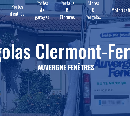
Portes
Portails
Stores
Portes
de
&
&
Motorisat
d'entrée
garages
Clotures
Pergolas
golas Clermont-Fe
AUVERGNE FENÊTRES