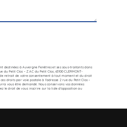
ont destinées à Auvergne Fenêtres et ses sous-traitants dans
 du Petit Clos – Z.A.C du Petit Clos, 63100 CLERMONT-
, de retrait de votre consentement à tout moment et du droit
s droits par voie postale à l'adresse 2 rue du Petit Clos –
pourra vous être demandé. Nous conservons vos données
 le droit de vous inscrire sur la liste d'opposition au