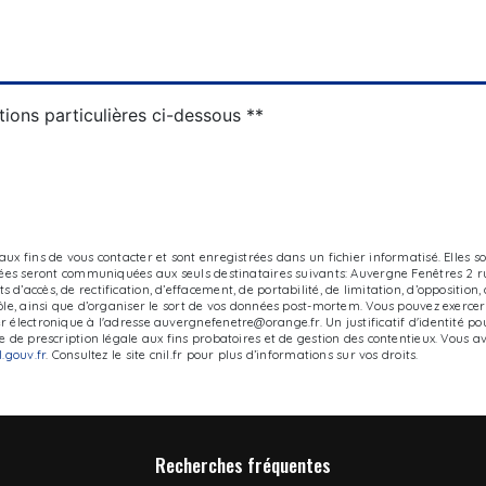
tions particulières ci-dessous **
x fins de vous contacter et sont enregistrées dans un fichier informatisé. Elles s
tées seront communiquées aux seuls destinataires suivants: Auvergne Fenêtres 2 rue
’accès, de rectification, d’effacement, de portabilité, de limitation, d’opposition
e, ainsi que d’organiser le sort de vos données post-mortem. Vous pouvez exercer ce
 électronique à l'adresse auvergnefenetre@orange.fr. Un justificatif d'identité 
de prescription légale aux fins probatoires et de gestion des contentieux. Vous avez
el.gouv.fr
. Consultez le site cnil.fr pour plus d’informations sur vos droits.
Recherches fréquentes