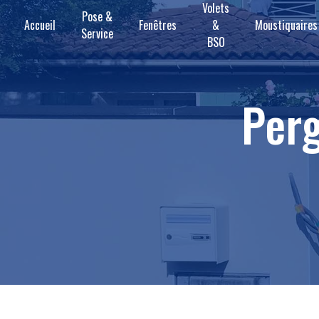
Volets
Panneau de gestion des cookies
Pose &
Accueil
Fenêtres
&
Moustiquaires
Service
BSO
per