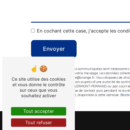
En cochant cette case, j'accepte les condi
Envoyer
** Les données personnelles communiquées sont nécessaires au
le seul but de répondre à votre message. Les données collec
FERRAND auvergnefenetre@orange.fr. Vous disposez de droits d
Ce site utilise des cookies
d’introduire une réclamation auprès d’une autorité de contrôl
et vous donne le contrôle
Z.A.C du Petit Clos, 63100 CLERMONT-FERRAND ou par courrier
sur ceux que vous
pendant la période de prise de contact puis pendant la durée 
souhaitez activer
démarchage téléphonique, disponible à cette adresse:
Bloct
Tout accepter
Tout refuser