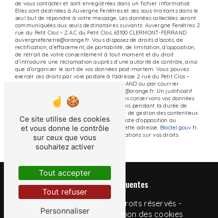
de vous contacter et sont enregistrées dans un fichier informatisé.
Elles sont destinées à Auvergne Fenêtres et ses sous-traitants dans le
seul but de répondre à votre message. Les données collectées seront
communiquées aux seuls destinataires suivants: Auvergne Fenêtres 2
rue du Petit Clos – Z.A.C du Petit Clos, 63100 CLERMONT-FERRAND
auvergnefenetre@orange.fr. Vous disposez de droits d’accès, de
rectification, d’effacement, de portabilité, de limitation, d’opposition,
de retrait de votre consentement à tout moment et du droit
d’introduire une réclamation auprès d’une autorité de contrôle, ainsi
que d’organiser le sort de vos données post-mortem. Vous pouvez
exercer ces droits par voie postale à l'adresse 2 rue du Petit Clos –
Z.A.C du Petit Clos, 63100 CLERMONT-FERRAND ou par courrier
électronique à l'adresse auvergnefenetre@orange.fr. Un justificatif
d'identité pourra vous être demandé. Nous conservons vos données
pendant la période de prise de contact puis pendant la durée de
prescription légale aux fins probatoires et de gestion des contentieux.
Ce site utilise des cookies
Vous avez le droit de vous inscrire sur la liste d'opposition au
et vous donne le contrôle
démarchage téléphonique, disponible à cette adresse:
Bloctel.gouv.fr
.
Consultez le site cnil.fr pour plus d’informations sur vos droits.
sur ceux que vous
souhaitez activer
Tout accepter
Recherches fréquentes
Tout refuser
©
Vistalid
- 2026 - Tous droits réservés -
Personnaliser
Mentions légales
-
Gestion des cookies