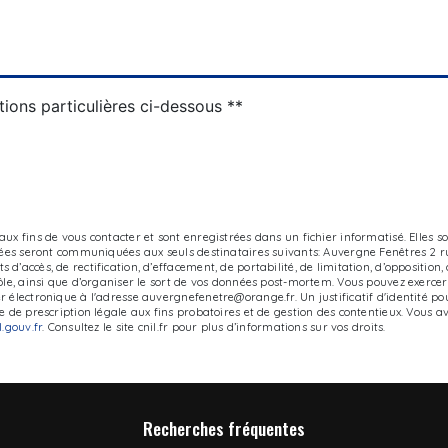
tions particulières ci-dessous **
x fins de vous contacter et sont enregistrées dans un fichier informatisé. Elles s
tées seront communiquées aux seuls destinataires suivants: Auvergne Fenêtres 2 rue
’accès, de rectification, d’effacement, de portabilité, de limitation, d’opposition
e, ainsi que d’organiser le sort de vos données post-mortem. Vous pouvez exercer ce
 électronique à l'adresse auvergnefenetre@orange.fr. Un justificatif d'identité 
de prescription légale aux fins probatoires et de gestion des contentieux. Vous avez
el.gouv.fr
. Consultez le site cnil.fr pour plus d’informations sur vos droits.
Recherches fréquentes