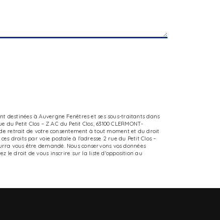
ont destinées à Auvergne Fenêtres et ses sous-traitants dans
 du Petit Clos – Z.A.C du Petit Clos, 63100 CLERMONT-
, de retrait de votre consentement à tout moment et du droit
s droits par voie postale à l'adresse 2 rue du Petit Clos –
pourra vous être demandé. Nous conservons vos données
 le droit de vous inscrire sur la liste d'opposition au