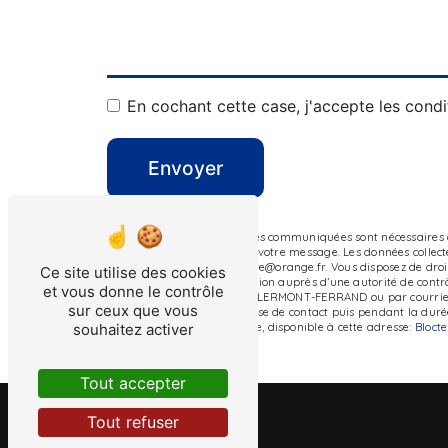
En cochant cette case, j'accepte les condi
Envoyer
** Les données personnelles communiquées sont nécessaires au
le seul but de répondre à votre message. Les données collec
FERRAND auvergnefenetre@orange.fr. Vous disposez de droits d
Ce site utilise des cookies
d’introduire une réclamation auprès d’une autorité de contrôl
et vous donne le contrôle
Z.A.C du Petit Clos, 63100 CLERMONT-FERRAND ou par courrier
sur ceux que vous
pendant la période de prise de contact puis pendant la durée 
souhaitez activer
démarchage téléphonique, disponible à cette adresse:
Bloct
Tout accepter
Tout refuser