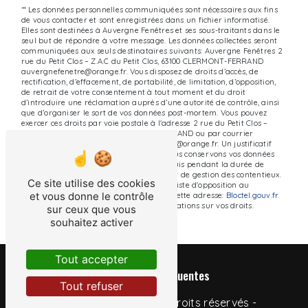
** Les données personnelles communiquées sont nécessaires aux fins
de vous contacter et sont enregistrées dans un fichier informatisé.
Elles sont destinées à Auvergne Fenêtres et ses sous-traitants dans le
seul but de répondre à votre message. Les données collectées seront
communiquées aux seuls destinataires suivants: Auvergne Fenêtres 2
rue du Petit Clos – Z.A.C du Petit Clos, 63100 CLERMONT-FERRAND
auvergnefenetre@orange.fr. Vous disposez de droits d’accès, de
rectification, d’effacement, de portabilité, de limitation, d’opposition,
de retrait de votre consentement à tout moment et du droit
d’introduire une réclamation auprès d’une autorité de contrôle, ainsi
que d’organiser le sort de vos données post-mortem. Vous pouvez
exercer ces droits par voie postale à l'adresse 2 rue du Petit Clos –
Z.A.C du Petit Clos, 63100 CLERMONT-FERRAND ou par courrier
électronique à l'adresse auvergnefenetre@orange.fr. Un justificatif
d'identité pourra vous être demandé. Nous conservons vos données
pendant la période de prise de contact puis pendant la durée de
prescription légale aux fins probatoires et de gestion des contentieux.
Ce site utilise des cookies
Vous avez le droit de vous inscrire sur la liste d'opposition au
et vous donne le contrôle
démarchage téléphonique, disponible à cette adresse:
Bloctel.gouv.fr
.
Consultez le site cnil.fr pour plus d’informations sur vos droits.
sur ceux que vous
souhaitez activer
Tout accepter
Recherches fréquentes
Tout refuser
©
Vistalid
- 2026 - Tous droits réservés -